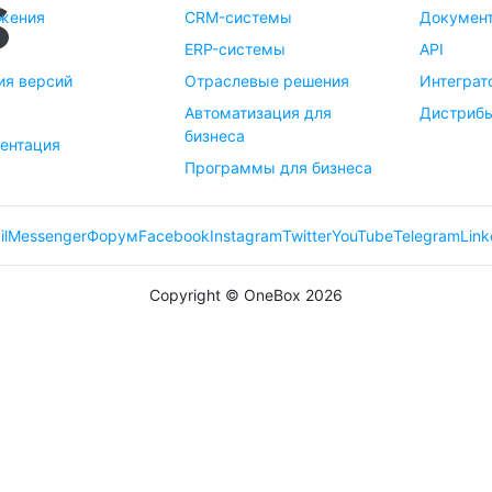
жения
CRM-системы
Документ
ERP-системы
API
ия версий
Отраслевые решения
Интеграт
м
Автоматизация для
Дистриб
бизнеса
ентация
Программы для бизнеса
il
Messenger
Форум
Facebook
Instagram
Twitter
YouTube
Telegram
Link
Copyright © OneBox 2026